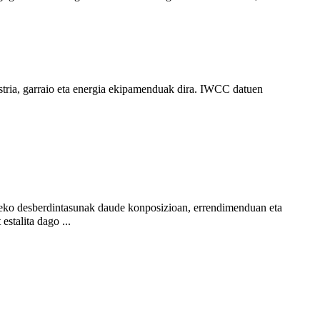
ustria, garraio eta energia ekipamenduak dira. IWCC datuen
rteko desberdintasunak daude konposizioan, errendimenduan eta
estalita dago ...