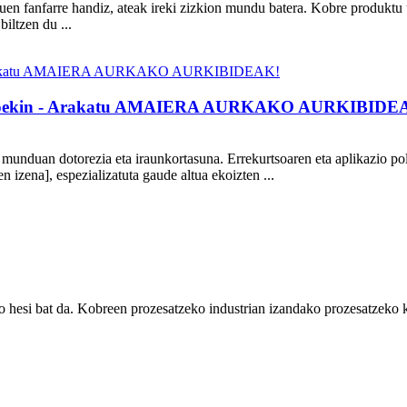
zuen fanfarre handiz, ateak ireki zizkion mundu batera. Kobre produktu 
iltzen du ...
rimarioekin - Arakatu AMAIERA AURKAKO AURKIBIDE
en munduan dotorezia eta iraunkortasuna. Errekurtsoaren eta aplikazio po
 izena], espezializatuta gaude altua ekoizten ...
 hesi bat da. Kobreen prozesatzeko industrian izandako prozesatzeko k