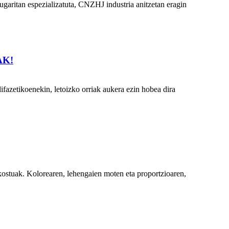
ugaritan espezializatuta, CNZHJ industria anitzetan eragin
AK!
lifazetikoenekin, letoizko orriak aukera ezin hobea dira
ostuak. Kolorearen, lehengaien moten eta proportzioaren,