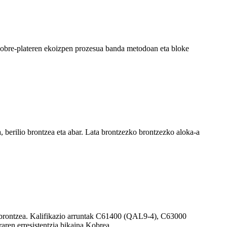
e. Kobre-plateren ekoizpen prozesua banda metodoan eta bloke
, berilio brontzea eta abar. Lata brontzezko brontzezko aloka-a
in brontzea. Kalifikazio arruntak C61400 (QAL9-4), C63000
en erresistentzia bikaina Kobrea ...