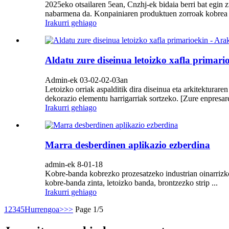
2025eko otsailaren 5ean, Cnzhj-ek bidaia berri bat egin 
nabarmena da. Konpainiaren produktuen zorroak kobrea b
Irakurri gehiago
Aldatu zure diseinua letoizko xafla p
Admin-ek 03-02-02-03an
Letoizko orriak aspalditik dira diseinua eta arkitekturar
dekorazio elementu harrigarriak sortzeko. [Zure enpresaren
Irakurri gehiago
Marra desberdinen aplikazio ezberdina
admin-ek 8-01-18
Kobre-banda kobrezko prozesatzeko industrian oinarrizko
kobre-banda zinta, letoizko banda, brontzezko strip ...
Irakurri gehiago
1
2
3
4
5
Hurrengoa>
>>
Page 1/5