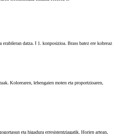
erabileran datza. Ⅰ 1. konposizioa. Brass batez ere kobreaz
tuak. Kolorearen, lehengaien moten eta proportzioaren,
gogortasun eta higadura erresistentziagatik. Horien artean,