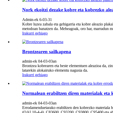
Nork ekoitzi dezake kobre eta kobrezko ale
Admin-ek 6-03-31
Kobre luzea zabala eta gehigarria eta kobre aleazio plaka
metodoan banatzen da. Meheagoak, oro har, marradun met
Irakurri gehiago
Brontzearen sailkapena
admin-ek 04-03-03an
Brontzea kobrearen eta beste elementuen aleazioa da, zink
latarekin alokairuko elementu nagusia da.
Irakurri gehiago
Normalean erabiltzen diren materialak eta
admin-ek 04-03-03an
Errodamenduetarako erabiltzen den kobrezko materiala b
(QAL10-4-4), C83600, C93200, C93800, C95400 eta abar d