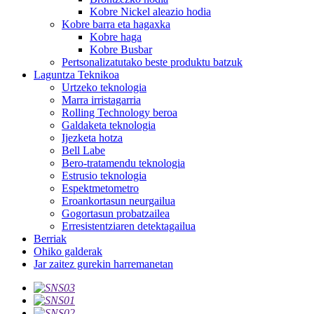
Kobre Nickel aleazio hodia
Kobre barra eta hagaxka
Kobre haga
Kobre Busbar
Pertsonalizatutako beste produktu batzuk
Laguntza Teknikoa
Urtzeko teknologia
Marra irristagarria
Rolling Technology beroa
Galdaketa teknologia
Ijezketa hotza
Bell Labe
Bero-tratamendu teknologia
Estrusio teknologia
Espektmetometro
Eroankortasun neurgailua
Gogortasun probatzailea
Erresistentziaren detektagailua
Berriak
Ohiko galderak
Jar zaitez gurekin harremanetan