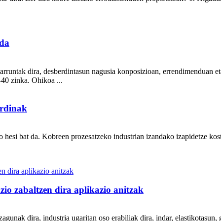
nda
arruntak dira, desberdintasun nagusia konposizioan, errendimenduan eta 
40 zinka. Ohikoa ...
erdinak
 hesi bat da. Kobreen prozesatzeko industrian izandako izapidetze kos
zio zabaltzen dira aplikazio anitzak
agunak dira, industria ugaritan oso erabiliak dira, indar, elastikotasun, 