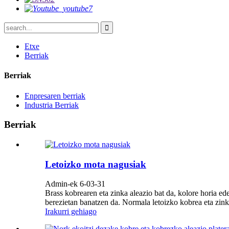
Etxe
Berriak
Berriak
Enpresaren berriak
Industria Berriak
Berriak
Letoizko mota nagusiak
Admin-ek 6-03-31
Brass kobrearen eta zinka aleazio bat da, kolore horia ed
berezietan banatzen da. Normala letoizko kobrea eta zinka a
Irakurri gehiago