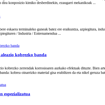
dira konposizio kimiko desberdinekin, ezaugarri mekanikoak ...
a
bere eskaera terminaleko guneak batez ere eraikuntza, azpiegitura, ind
egituren / Industria / Entrenamendua ...
l aleazio kobrezko banda
azio kobrezko zerrendak korrosioaren aurkako efektuak dituzte. Bien a
anda: kobrea oinarrizko material gisa erabiltzen da eta nikel geruza bat 
n espezializatua