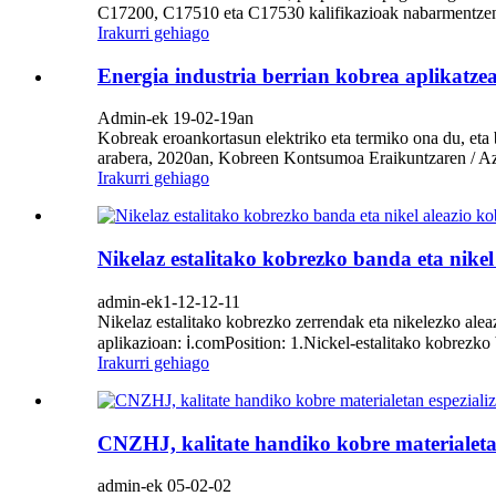
C17200, C17510 eta C17530 kalifikazioak nabarmentzen 
Irakurri gehiago
Energia industria berrian kobrea aplikatze
Admin-ek 19-02-19an
Kobreak eroankortasun elektriko eta termiko ona du, eta 
arabera, 2020an, Kobreen Kontsumoa Eraikuntzaren / Azpi
Irakurri gehiago
Nikelaz estalitako kobrezko banda eta nike
admin-ek1-12-12-11
Nikelaz estalitako kobrezko zerrendak eta nikelezko ale
aplikazioan: ⅰ.comPosition: 1.Nickel-estalitako kobrezko b
Irakurri gehiago
CNZHJ, kalitate handiko kobre materialeta
admin-ek 05-02-02