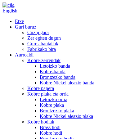
English
Etxe
Guri buruz
Cnzhj gara
Zer egiten dugun
Gure abantailak
Fabrikako bira
Aurrealdi
Kobre-zerrendak
Letoizko banda
Kobre-banda
Brontzezko banda
Kobre Nickel aleazio banda
Kobre papera
Kobre plaka eta orria
Letoizko orria
Kobre plaka
Brontzezko plaka
Kobre Nickel aleazio plaka
Kobre hodiak
Brass hodi
Kobre hodi
Brontzezko hodia