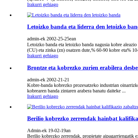
Irakurri gehiago
Letoizko banda eta liderra den letoizko ba
admin-ek 2002-25-25ean
Letoizko banda eta letoizko banda nagusia kobre aleazio 
(CU) eta zinka (zn) osatzen dute,% 60-90 kobre eta% 10-
Irakurri gehiago
Brontze eta kobrezko zurien erabilera desb
admin-ek 2002-21-21
Kobre-banda kobrezko prozesatzeko industrian oinarrizko
kobrearen banda zintaren arabera banatu daiteke ...
Irakurri gehiago
Berilio kobrezko zerrendak hainbat kalifika
Admin-ek 19-02-19an
Berilio kobrezko zerrendak, propietate aipagarriengatik ez