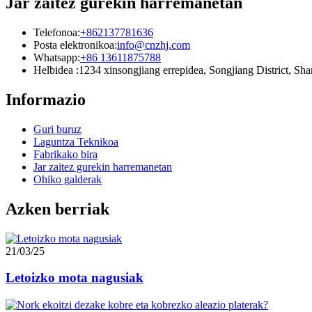
Jar zaitez gurekin harremanetan
Telefonoa:
+862137781636
Posta elektronikoa:
info@cnzhj.com
Whatsapp:
+86 13611875788
Helbidea :1234 xinsongjiang errepidea, Songjiang District, Sh
Informazio
Guri buruz
Laguntza Teknikoa
Fabrikako bira
Jar zaitez gurekin harremanetan
Ohiko galderak
Azken berriak
21/03/25
Letoizko mota nagusiak