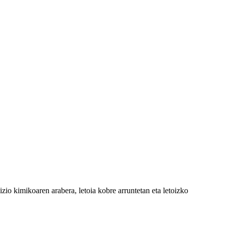
zio kimikoaren arabera, letoia kobre arruntetan eta letoizko