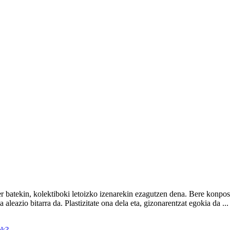
er batekin, kolektiboki letoizko izenarekin ezagutzen dena. Bere konposi
leazio bitarra da. Plastizitate ona dela eta, gizonarentzat egokia da ...