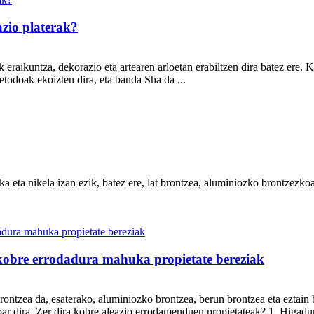
azio platerak?
k eraikuntza, dekorazio eta artearen arloetan erabiltzen dira batez er
odoak ekoizten dira, eta banda Sha da ...
a eta nikela izan ezik, batez ere, lat brontzea, aluminiozko brontzezkoa
 kobre errodadura mahuka propietate bereziak
rontzea da, esaterako, aluminiozko brontzea, berun brontzea eta ezta
ira. Zer dira kobre aleazio errodamenduen propietateak? 1. Higadurar